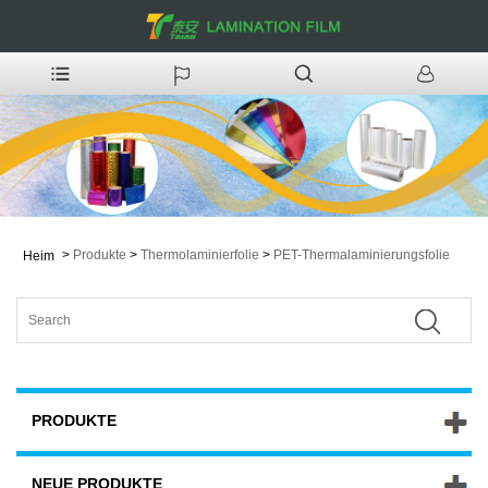
>
Produkte
>
Thermolaminierfolie
>
PET-Thermalaminierungsfolie
Heim
PRODUKTE
NEUE PRODUKTE